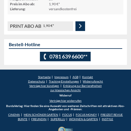
Preis im Abo ab:
1,90 €*
Lieferung:
versandkostenfrei
PRINT ABO AB
1,90 €*
Bestell-Hotline
0781 639 6600**
Startseite
Impressum
AGB
Kontakt
Datenschutz
Tracking-Einstellungen
Widerrufsrecht
Verträge hier kündigen
Erklärung zur Barrierefreiheit
zur klassischen Ansicht
Widerruf
Verträge hier widerrufen
BurdaVerlag: Hier finden Sie eine Auswahl von weiteren Zeitschriften mit attraktiven Abo-
Angeboten und -Prämien:
CINEMA
MEIN SCHÖNER GARTEN
FOCUS
FOCUS MONEY
FREIZEIT REVUE
BUNTE
FREUNDIN
SUPERILLU
WOHNEN & GARTEN
INSTYLE