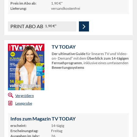
Preis im Abo ab:
1,90 €*
Lieferung:
versandkostenfrei
PRINT ABO AB
1,90 €*
TV TODAY
Der ultimative Guide
für lineares TV und Video-
on- Demand“ mit dem
Überblick zum 14-tägigen
Fernsehprogramm
, inklusive eines umfassenden
Bewertungssystems
Vergrößern
Leseprobe
Infos zum Magazin TV TODAY
erscheint:
14-tägig
Erscheinungstag:
Freitag
Ausgaben im Jahr:
26