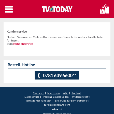
0
Kundenservice
Nutzen Sie unseren Online-Kundenservie-Bereich für unterschiedlichste
Anliegen:
Zum
Kundenservice
Bestell-Hotline
0781 639 6600**
Startseite
Impressum
AGB
Kontakt
Datenschutz
Tracking-Einstellungen
Widerrufsrecht
Verträge hier kündigen
Erklärung zur Barrierefreiheit
zur klassischen Ansicht
Widerruf
Verträge hier widerrufen