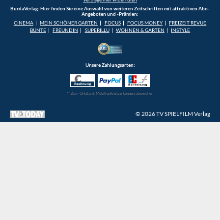
BurdaVerlag: Hier finden Sie eine Auswahl von weiteren Zeitschriften mit attraktiven Abo-
Angeboten und -Prämien:
CINEMA
MEIN SCHÖNER GARTEN
FOCUS
FOCUS MONEY
FREIZEIT REVUE
BUNTE
FREUNDIN
SUPERILLU
WOHNEN & GARTEN
INSTYLE
Unsere Zahlungsarten:
** Zum Ortstarif, Mobilfunknetze können abweichen
© 2026 TV SPIELFILM Verlag