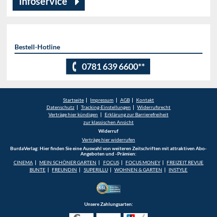
Infoservice
Bestell-Hotline
0781 639 6600**
Startseite
Impressum
AGB
Kontakt
Datenschutz
Tracking-Einstellungen
Widerrufsrecht
Verträge hier kündigen
Erklärung zur Barrierefreiheit
zur klassischen Ansicht
Widerruf
Verträge hier widerrufen
BurdaVerlag: Hier finden Sie eine Auswahl von weiteren Zeitschriften mit attraktiven Abo-
Angeboten und -Prämien:
CINEMA
MEIN SCHÖNER GARTEN
FOCUS
FOCUS MONEY
FREIZEIT REVUE
BUNTE
FREUNDIN
SUPERILLU
WOHNEN & GARTEN
INSTYLE
Unsere Zahlungsarten: